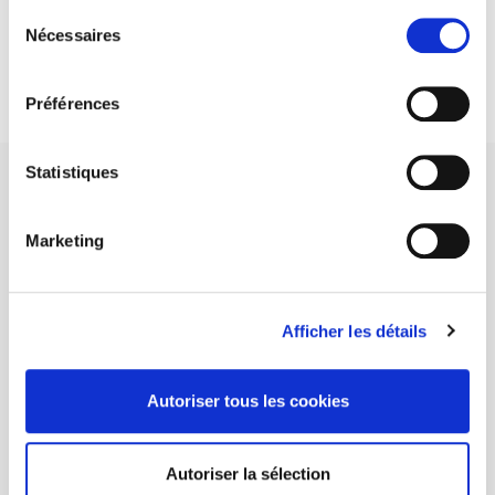
Sélection
DISCOVER OUR JOURNALS
Nécessaires
du
consentement
Subscribe today
Préférences
Statistiques
Marketing
SCIENCES PO UNIVERSITY PRESS has a threefold role: to publish
original research, to edit reference works for student use, and to
help public and political debate.
continue
Afficher les détails
CONTACTS
Autoriser tous les cookies
FOREIGN RIGHTS
FOR BOOKSHOPS
Autoriser la sélection