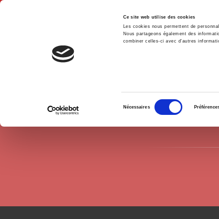
Ce site web utilise des cookies
Les cookies nous permettent de personnalis
Nous partageons également des informations
combiner celles-ci avec d'autres informatio
Hom
Authors
Jeanne Lazarus
Home
Sélection
Nécessaires
Préférence
du
consentement