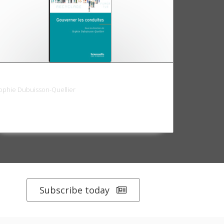
ouverner les conduites
ophie Dubuisson-Quellier
Subscribe today