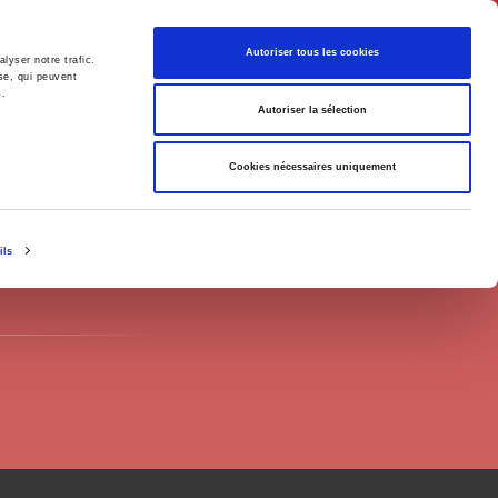
English
Autoriser tous les cookies
lyser notre trafic.
se, qui peuvent
s.
litics
Society
Autoriser la sélection
Cookies nécessaires uniquement
ils