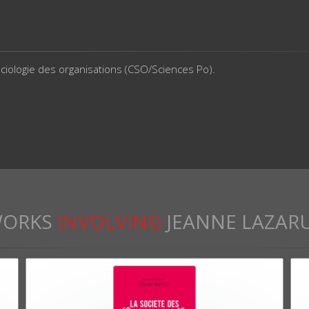
iologie des organisations (CSO/Sciences Po).
ORKS
INVOLVING
JEANNE LAZAR