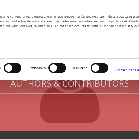
er le contenu et les annonces, d'offrir des fonctionnalités relatives aux médias sociaux et d'ana
 sur l'utilisation de notre site avec nos partenaires de médias sociaux, de publicité et d'analy
ns que vous leur avez fournies ou qu'ils ont collectées lors de votre utilisation de leurs service
e
Environment
History
International
Po
s
Statistiques
Marketing
Afficher les déta
AUTHORS & CONTRIBUTORS