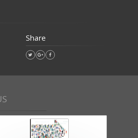
Share
US