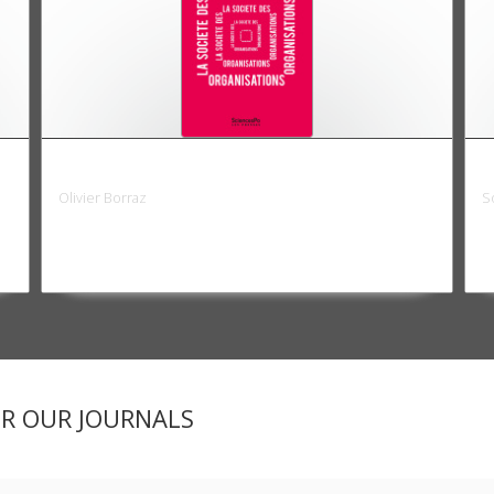
La société des organisations
G
Olivier Borraz
S
ER OUR JOURNALS