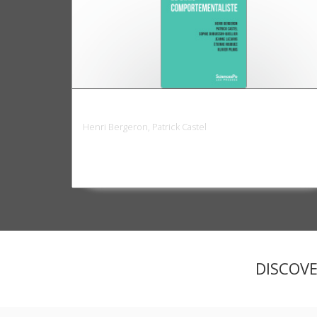
Le Biais comportementaliste
Henri Bergeron, Patrick Castel
DISCOV