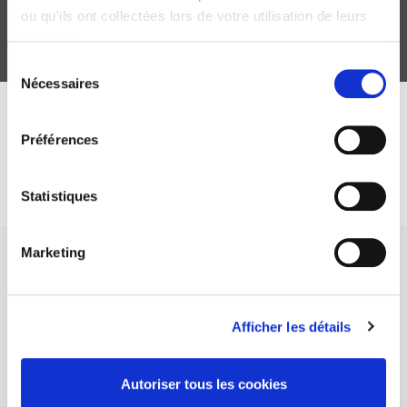
ou qu'ils ont collectées lors de votre utilisation de leurs
services.
Sélection
Nécessaires
du
consentement
DISCOVER OUR JOURNALS
Préférences
Subscribe today
Statistiques
Marketing
Afficher les détails
SCIENCES PO UNIVERSITY PRESS has a threefold role: to publish
original research, to edit reference works for student use, and to
help public and political debate.
continue
Autoriser tous les cookies