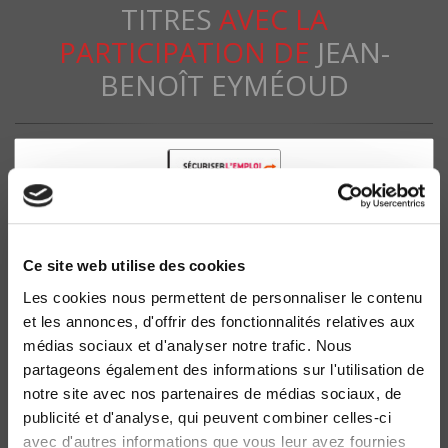
TITRES
AVEC LA
PARTICIPATION DE
JEAN-
BENOÎT EYMÉOUD
Ce site web utilise des cookies
Les cookies nous permettent de personnaliser le contenu
et les annonces, d'offrir des fonctionnalités relatives aux
médias sociaux et d'analyser notre trafic. Nous
Vers une société de mobilité
partageons également des informations sur l'utilisation de
Les jeunes, l'emploi et le logement
notre site avec nos partenaires de médias sociaux, de
Jean-Benoît Eyméoud, Étienne Wasmer
publicité et d'analyse, qui peuvent combiner celles-ci
avec d'autres informations que vous leur avez fournies