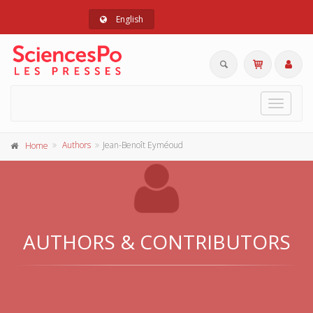
English
Toggle
navigat
Authors
Jean-Benoît Eyméoud
Home
AUTHORS & CONTRIBUTORS