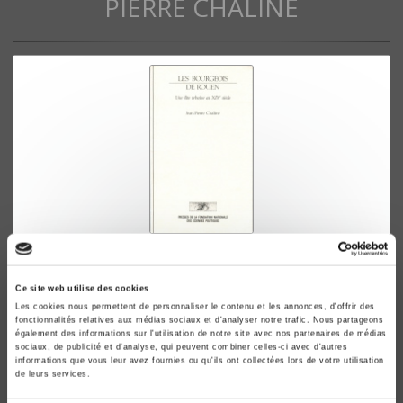
PIERRE CHALINE
Les Bourgeois de Rouen
Une élite urbaine au XIXe siècle
Ce site web utilise des cookies
Jean-Pierre Chaline
Les cookies nous permettent de personnaliser le contenu et les annonces, d'offrir des
fonctionnalités relatives aux médias sociaux et d'analyser notre trafic. Nous partageons
également des informations sur l'utilisation de notre site avec nos partenaires de médias
sociaux, de publicité et d'analyse, qui peuvent combiner celles-ci avec d'autres
informations que vous leur avez fournies ou qu'ils ont collectées lors de votre utilisation
de leurs services.