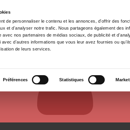
ookies
t de personnaliser le contenu et les annonces, d'offrir des fonct
e
Environment
History
International
Po
ux et d'analyser notre trafic. Nous partageons également des in
site avec nos partenaires de médias sociaux, de publicité et d'anal
 avec d'autres informations que vous leur avez fournies ou qu'il
lisation de leurs services.
AUTHORS & CONTRIBUTORS
Préférences
Statistiques
Market