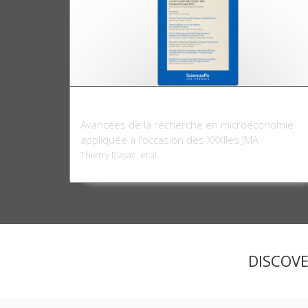
Revue économique 67-5, septembre 2016
Avancées de la recherche en microéconomie
appliquée à l'occasion des XXXIIes JMA
Thierry Blayac, et al.
DISCOV