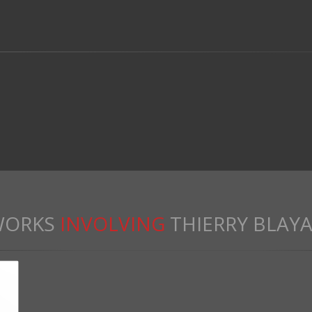
WORKS
INVOLVING
THIERRY BLAY