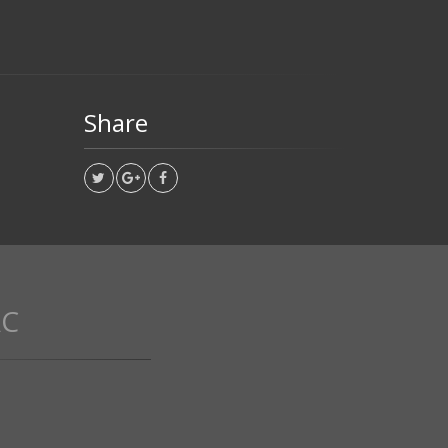
Share
AC