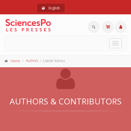
English
Toggle
navigat
Authors
Lisette Ibanez
Home
AUTHORS & CONTRIBUTORS