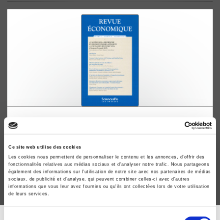
Revue économique 67-5, septembre 2016
Avancées de la recherche en microéconomie appliquée
à l'occasion des XXXIIes JMA
Ce site web utilise des cookies
Thierry Blayac, et al.
Les cookies nous permettent de personnaliser le contenu et les annonces, d'offrir des
fonctionnalités relatives aux médias sociaux et d'analyser notre trafic. Nous partageons
également des informations sur l'utilisation de notre site avec nos partenaires de médias
sociaux, de publicité et d'analyse, qui peuvent combiner celles-ci avec d'autres
informations que vous leur avez fournies ou qu'ils ont collectées lors de votre utilisation
de leurs services.
Sélection