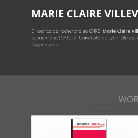
MARIE CLAIRE VILLE
Directrice de recherche au CNRS,
Marie Claire Vil
économique (GATE) à l’Université de Lyon. Elle est
Organization
.
WOR