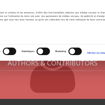
er le contenu et les annonces, d'offrir des fonctionnalités relatives aux médias sociaux et d'ana
 sur l'utilisation de notre site avec nos partenaires de médias sociaux, de publicité et d'analy
ns que vous leur avez fournies ou qu'ils ont collectées lors de votre utilisation de leurs service
e
Environment
History
International
Po
s
Statistiques
Marketing
Afficher les déta
AUTHORS & CONTRIBUTORS