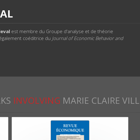
VAL
leval
est membre du Groupe d'analyse et de théorie
 également coéditrice du
Journal of Economic Behavior and
KS
INVOLVING
MARIE CLAIRE VIL