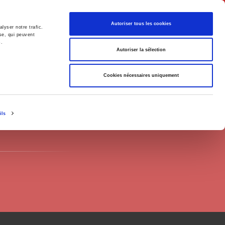
English
Autoriser tous les cookies
lyser notre trafic.
se, qui peuvent
s.
litics
Society
Autoriser la sélection
Cookies nécessaires uniquement
ils