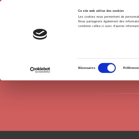
Ce site web utilise des cookies
Les cookies nous permettent de personnalis
Nous partageons également des informations
combiner celles-ci avec d'autres informatio
Hom
Authors
Marie Claire Villeval
Home
Sélection
Nécessaires
Préférence
du
consentement