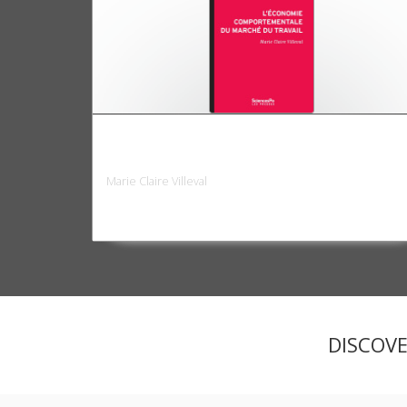
L'économie comportementale du marché
du travail
Marie Claire Villeval
DISCOV