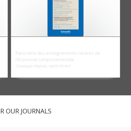
Revue économique 70-6, novembre 2019
Panorama des enseignements récents de
l'économie comportementale
Giuseppe Attanasi, Agnès Festré
ER OUR JOURNALS