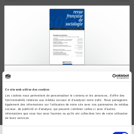
Revue française de sociologie 57-4, octobre-
décembre 2016
Sociologie du périurbain
Ce site web utilise des cookies
Julien Damon, Hervé Marchal
Les cookies nous permettent de personnaliser le contenu et les annonces, d'offrir des
fonctionnalités relatives aux médias sociaux et d'analyser notre trafic. Nous partageons
également des informations sur l'utilisation de notre site avec nos partenaires de médias
sociaux, de publicité et d'analyse, qui peuvent combiner celles-ci avec d'autres
informations que vous leur avez fournies ou qu'ils ont collectées lors de votre utilisation
de leurs services.
Sélection