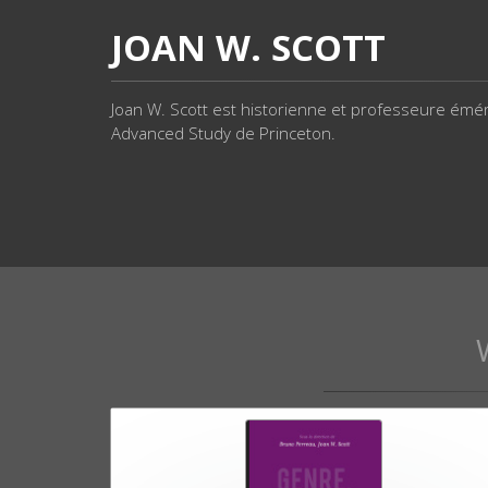
JOAN W. SCOTT
Joan W. Scott est historienne et professeure émérit
Advanced Study de Princeton.