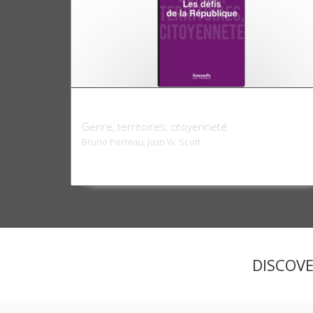
Les défis de la République
Genre, territoires, citoyenneté
Bruno Perreau, Joan W. Scott
DISCOV