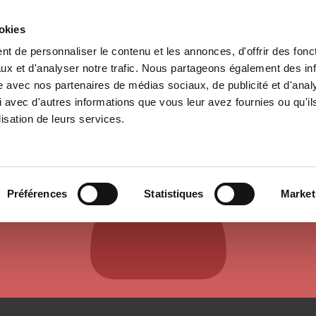
ookies
t de personnaliser le contenu et les annonces, d'offrir des fonct
e
Environment
History
International
Po
ux et d'analyser notre trafic. Nous partageons également des in
site avec nos partenaires de médias sociaux, de publicité et d'anal
 avec d'autres informations que vous leur avez fournies ou qu'il
lisation de leurs services.
AUTHORS & CONTRIBUTORS
Préférences
Statistiques
Market