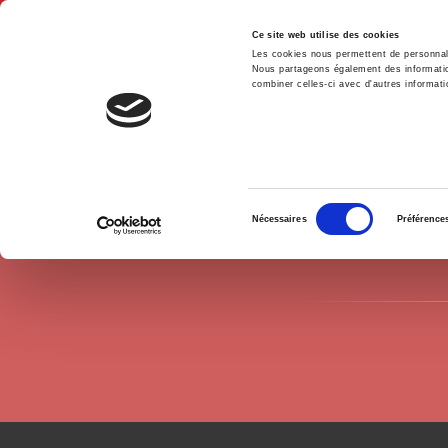
Ce site web utilise des cookies
Les cookies nous permettent de personnalis
Nous partageons également des informations
combiner celles-ci avec d'autres informatio
Hom
Authors
Bruno Perreau
Home
Sélection
Nécessaires
Préférence
du
consentement