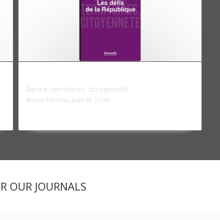
Les défis de la République
Genre, territoires, citoyenneté
Bruno Perreau, Joan W. Scott
ER OUR JOURNALS