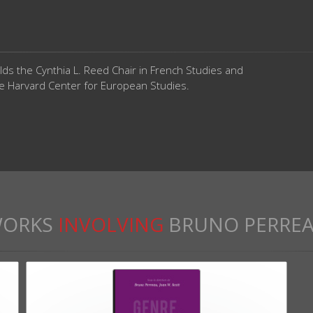
lds the Cynthia L. Reed Chair in French Studies and
he Harvard Center for European Studies.
ORKS
INVOLVING
BRUNO PERRE