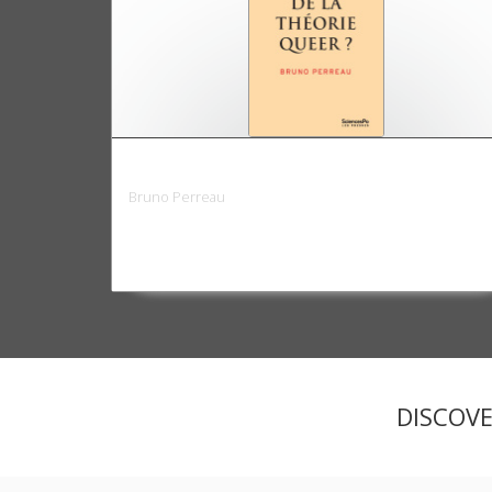
Qui a peur de la théorie queer ?
Bruno Perreau
DISCOV