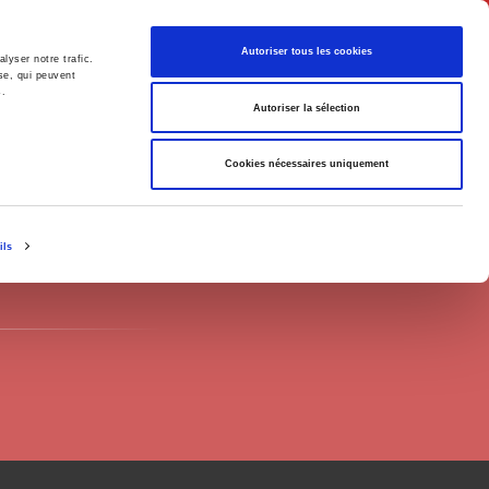
English
Autoriser tous les cookies
lyser notre trafic.
se, qui peuvent
s.
litics
Society
Autoriser la sélection
Cookies nécessaires uniquement
ils