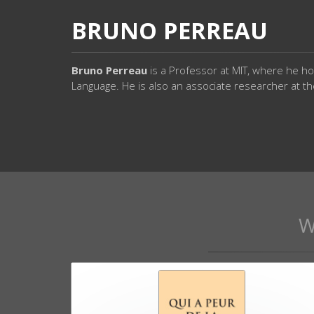
BRUNO PERREAU
Bruno Perreau
is a Professor at MIT, where he ho
Language. He is also an associate researcher at t
W