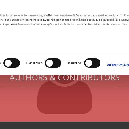
er le contenu et les annonces, d'offrir des fonctionnalités relatives aux médias sociaux et d'ana
 sur l'utilisation de notre site avec nos partenaires de médias sociaux, de publicité et d'analy
ns que vous leur avez fournies ou qu'ils ont collectées lors de votre utilisation de leurs service
e
Environment
History
International
Po
s
Statistiques
Marketing
Afficher les déta
AUTHORS & CONTRIBUTORS