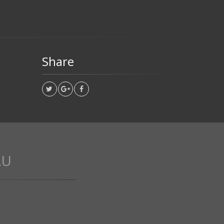
Share
AU