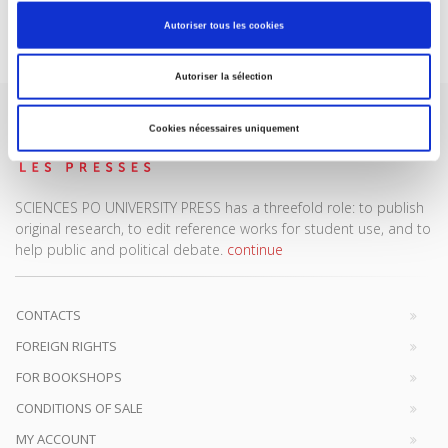
Subscribe today
Autoriser tous les cookies
Autoriser la sélection
Cookies nécessaires uniquement
SCIENCES PO UNIVERSITY PRESS has a threefold role: to publish
original research, to edit reference works for student use, and to
help public and political debate.
continue
CONTACTS
FOREIGN RIGHTS
FOR BOOKSHOPS
CONDITIONS OF SALE
MY ACCOUNT