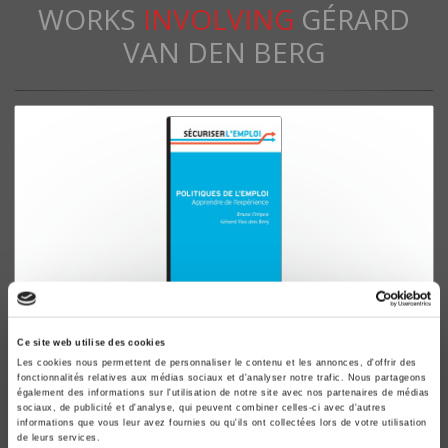
WORKS
INVOLVING
GÉRARD
VAN DEN BERG
Politiques de l'emploi
Ce site web utilise des cookies
Apprendre de l'expérience
Les cookies nous permettent de personnaliser le contenu et les annonces, d'offrir des
fonctionnalités relatives aux médias sociaux et d'analyser notre trafic. Nous partageons
Bruno Crépon, Gérard Van den Berg
également des informations sur l'utilisation de notre site avec nos partenaires de médias
sociaux, de publicité et d'analyse, qui peuvent combiner celles-ci avec d'autres
informations que vous leur avez fournies ou qu'ils ont collectées lors de votre utilisation
de leurs services.