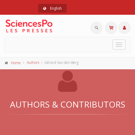
English
Toggle
navigat
Authors
Gérard Van den Berg
Home
AUTHORS & CONTRIBUTORS