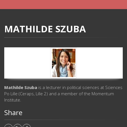
MATHILDE SZUBA
Mathilde Szuba
is a lecturer in political sciences at Sciences
Po Lille (Ceraps, Lille 2) and a member of the Momentum
Institute.
Share