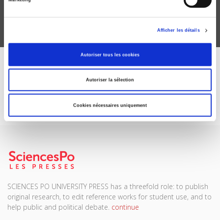
Marketing
Afficher les détails
Autoriser tous les cookies
DISCOVER OUR JOURNALS
Autoriser la sélection
Subscribe today
Cookies nécessaires uniquement
SCIENCES PO UNIVERSITY PRESS has a threefold role: to publish
original research, to edit reference works for student use, and to
help public and political debate.
continue