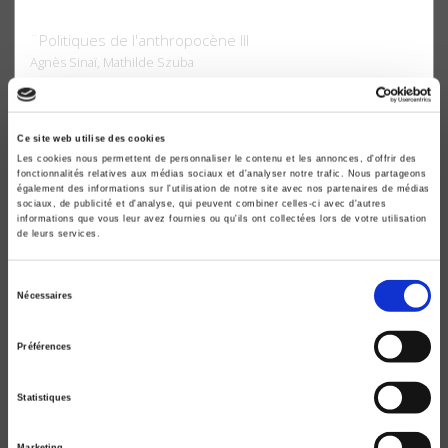
Gouverner la décroissance
¨Politiques de l'anthropocène III
Agnès Sinaï, Mathilde Szuba
Ce site web utilise des cookies
Les cookies nous permettent de personnaliser le contenu et les annonces, d'offrir des
fonctionnalités relatives aux médias sociaux et d'analyser notre trafic. Nous partageons
également des informations sur l'utilisation de notre site avec nos partenaires de médias
sociaux, de publicité et d'analyse, qui peuvent combiner celles-ci avec d'autres
informations que vous leur avez fournies ou qu'ils ont collectées lors de votre utilisation
de leurs services.
Sélection
Nécessaires
du
consentement
Préférences
Politiques de l'Anthropocène
Penser la décroissance. Économie de l'après-
Statistiques
croissance. Gouverner la décroissance
Agnès Sinaï, Mathilde Szuba