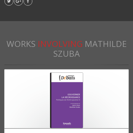
WORKS
INVOLVING
MATHILDE
SZUBA