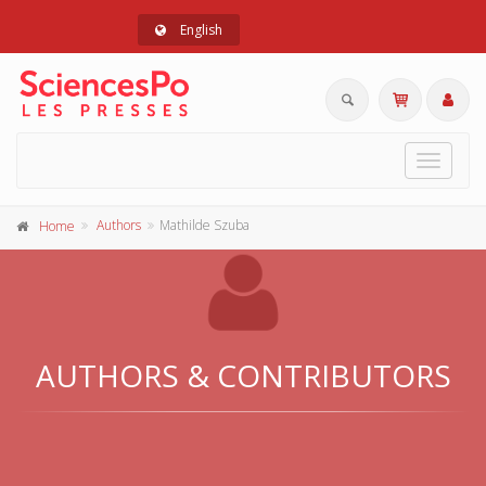
English
Toggle
navigat
Authors
Mathilde Szuba
Home
AUTHORS & CONTRIBUTORS