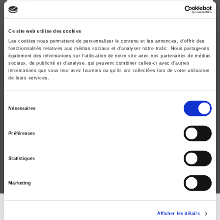
Ce site web utilise des cookies
Les cookies nous permettent de personnaliser le contenu et les annonces, d'offrir des
fonctionnalités relatives aux médias sociaux et d'analyser notre trafic. Nous partageons
également des informations sur l'utilisation de notre site avec nos partenaires de médias
sociaux, de publicité et d'analyse, qui peuvent combiner celles-ci avec d'autres
informations que vous leur avez fournies ou qu'ils ont collectées lors de votre utilisation
de leurs services.
Sélection
Sociologies pratiques 36, 2018
Nécessaires
du
La sociologie sur commandes ?
consentement
François Granier
Préférences
Statistiques
Marketing
Afficher les détails
DISCOVER OUR JOURNALS