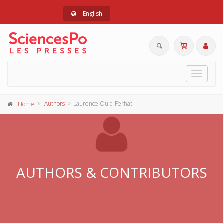
English
Toggle
navigat
Authors
Laurence Ould-Ferhat
Home
AUTHORS & CONTRIBUTORS