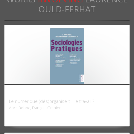
OULD-FERHAT
Sociologies pratiques 34, 2017
Le numérique (dés)organise-t-il le travail ?
Anca Boboc, François Granier