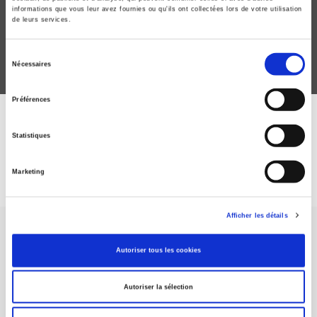
informations que vous leur avez fournies ou qu'ils ont collectées lors de votre utilisation
de leurs services.
Sélection
Nécessaires
du
consentement
Préférences
DISCOVER OUR JOURNALS
Statistiques
Subscribe today
Marketing
Afficher les détails
Autoriser tous les cookies
Autoriser la sélection
SCIENCES PO UNIVERSITY PRESS has a threefold role: to publish
original research, to edit reference works for student use, and to