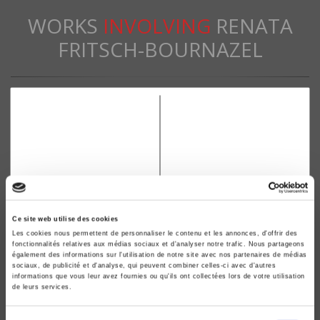
WORKS
INVOLVING
RENATA
FRITSCH-BOURNAZEL
Ce site web utilise des cookies
Les cookies nous permettent de personnaliser le contenu et les annonces, d'offrir des
fonctionnalités relatives aux médias sociaux et d'analyser notre trafic. Nous partageons
L'Union soviétique et les Allemagnes
également des informations sur l'utilisation de notre site avec nos partenaires de médias
Renata Fritsch-Bournazel
sociaux, de publicité et d'analyse, qui peuvent combiner celles-ci avec d'autres
informations que vous leur avez fournies ou qu'ils ont collectées lors de votre utilisation
Fondation nationale des sciences politiques France
de leurs services.