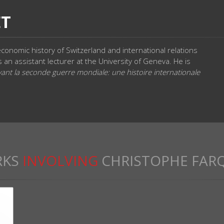
ET
 economic history of Switzerland and international relations
s an assistant lecturer at the University of Geneva. He is
vant la seconde guerre mondiale: une histoire internationale
KS
INVOLVING
CHRISTOPHE FAR