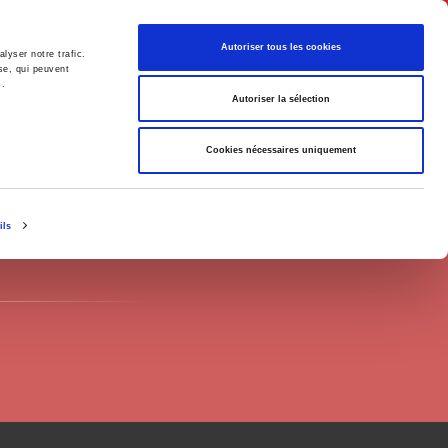
English
Autoriser tous les cookies
lyser notre trafic.
se, qui peuvent
s.
litics
Society
Autoriser la sélection
Cookies nécessaires uniquement
ils