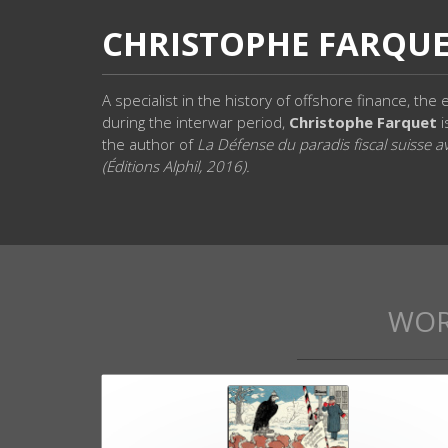
CHRISTOPHE FARQU
A specialist in the history of offshore finance, the
during the interwar period,
Christophe Farquet
i
the author of
La Défense du paradis fiscal suisse a
(Éditions Alphil, 2016).
WOR