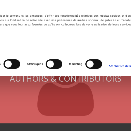
er le contenu et les annonces, d'offrir des fonctionnalités relatives aux médias sociaux et d'ana
 sur l'utilisation de notre site avec nos partenaires de médias sociaux, de publicité et d'analy
ns que vous leur avez fournies ou qu'ils ont collectées lors de votre utilisation de leurs service
e
Environment
History
International
Po
s
Statistiques
Marketing
Afficher les déta
AUTHORS & CONTRIBUTORS