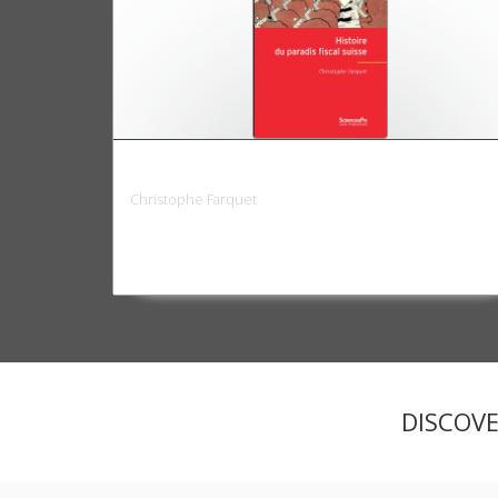
Histoire du paradis fiscal suisse
Christophe Farquet
DISCOV