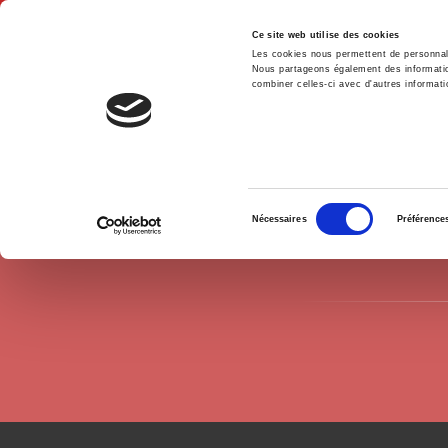
Ce site web utilise des cookies
Les cookies nous permettent de personnalis
Nous partageons également des informations
combiner celles-ci avec d'autres informatio
Hom
Authors
Christophe Farquet
Home
Sélection
Nécessaires
Préférence
du
consentement