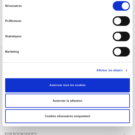
Sélection
Nécessaires
du
DISCOVER OUR JOURNALS
consentement
Préférences
Subscribe today
Statistiques
Marketing
Afficher les détails
SCIENCES PO UNIVERSITY PRESS has a threefold role: to publish
Autoriser tous les cookies
original research, to edit reference works for student use, and to
help public and political debate.
continue
Autoriser la sélection
CONTACTS
Cookies nécessaires uniquement
FOREIGN RIGHTS
FOR BOOKSHOPS