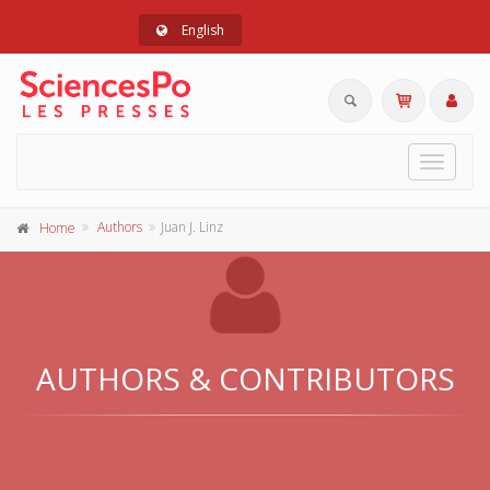
English
Toggle
navigat
Authors
Juan J. Linz
Home
AUTHORS & CONTRIBUTORS