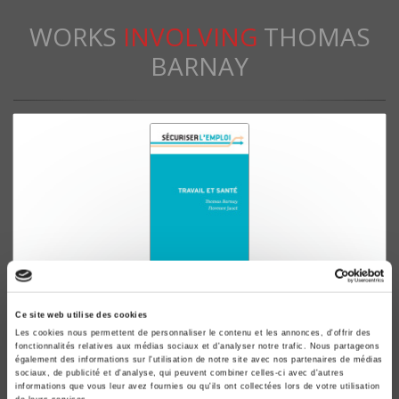
WORKS
INVOLVING
THOMAS
BARNAY
Travail et santé
Ce site web utilise des cookies
Les cookies nous permettent de personnaliser le contenu et les annonces, d'offrir des
Thomas Barnay, Florence Jusot
fonctionnalités relatives aux médias sociaux et d'analyser notre trafic. Nous partageons
également des informations sur l'utilisation de notre site avec nos partenaires de médias
sociaux, de publicité et d'analyse, qui peuvent combiner celles-ci avec d'autres
informations que vous leur avez fournies ou qu'ils ont collectées lors de votre utilisation