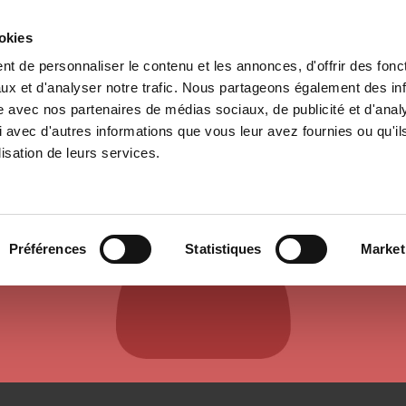
ookies
t de personnaliser le contenu et les annonces, d'offrir des fonct
e
Environment
History
International
Po
ux et d'analyser notre trafic. Nous partageons également des in
site avec nos partenaires de médias sociaux, de publicité et d'anal
 avec d'autres informations que vous leur avez fournies ou qu'il
lisation de leurs services.
AUTHORS & CONTRIBUTORS
Préférences
Statistiques
Market