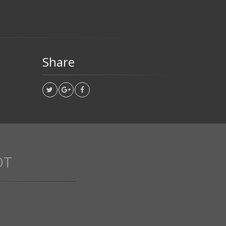
Share
OT