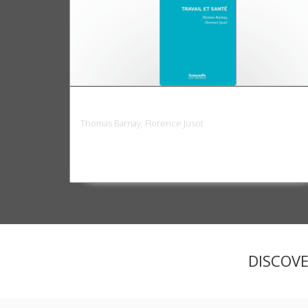
Travail et santé
Thomas Barnay, Florence Jusot
DISCOV