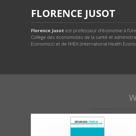
FLORENCE JUSOT
Florence Jusot
est professeur d'économie à l’Uni
Collège des économistes de la santé et administra
Economics) et de l’iHEA (international Health Econo
W