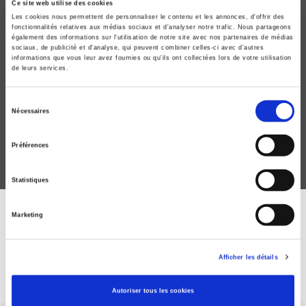
Ce site web utilise des cookies
Les cookies nous permettent de personnaliser le contenu et les annonces, d'offrir des
fonctionnalités relatives aux médias sociaux et d'analyser notre trafic. Nous partageons
également des informations sur l'utilisation de notre site avec nos partenaires de médias
sociaux, de publicité et d'analyse, qui peuvent combiner celles-ci avec d'autres
informations que vous leur avez fournies ou qu'ils ont collectées lors de votre utilisation
Vingtième siècle 138, avril-juin 2018
de leurs services.
1983, un tournant libéral ?
Sélection
Florence Descamps, Laure Quennouëlle-Corre
Nécessaires
du
consentement
Préférences
Statistiques
Marketing
DISCOVER OUR JOURNALS
Afficher les détails
Subscribe today
Autoriser tous les cookies