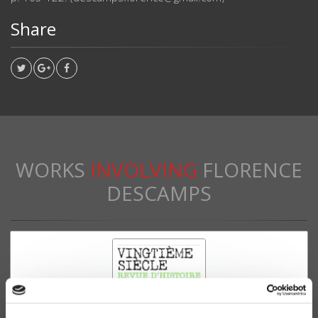
Share
WORKS
INVOLVING
FLORENCE
DESCAMPS