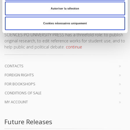
Autoriser la sélection
Cookies nécessaires uniquement
SCIENCES PO UNIVERSITY PRESS has a threefold role: to publish
original research, to edit reference works for student use, and to
help public and political debate.
continue
CONTACTS
FOREIGN RIGHTS
FOR BOOKSHOPS
CONDITIONS OF SALE
MY ACCOUNT
Future Releases