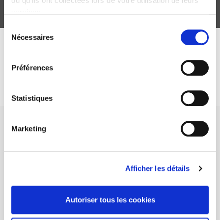
ou qu'ils ont collectées lors de votre utilisation de leurs
services.
Sélection
Nécessaires
du
DISCOVER OUR JOURNALS
consentement
Préférences
Subscribe today
Statistiques
Marketing
SCIENCES PO UNIVERSITY PRESS has a threefold role: to publish
Afficher les détails
original research, to edit reference works for student use, and to
help public and political debate.
continue
Autoriser tous les cookies
CONTACTS