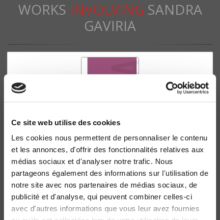
WORKS
INVOLVING
SANDRA
GAVIRIA
Ce site web utilise des cookies
Les cookies nous permettent de personnaliser le contenu
et les annonces, d'offrir des fonctionnalités relatives aux
médias sociaux et d'analyser notre trafic. Nous
Agora débats/jeunesses 79, 2018
partageons également des informations sur l'utilisation de
Jeunes sans diplôme : rapports au travail et à l'emploi
notre site avec nos partenaires de médias sociaux, de
Sandra Gaviria, David Mélo
publicité et d'analyse, qui peuvent combiner celles-ci
avec d'autres informations que vous leur avez fournies