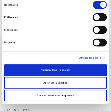
Sélection
Nécessaires
du
DISCOVER OUR JOURNALS
consentement
Préférences
Subscribe today
Statistiques
Marketing
Afficher les détails
SCIENCES PO UNIVERSITY PRESS has a threefold role: to publish
Autoriser tous les cookies
original research, to edit reference works for student use, and to
help public and political debate.
continue
Autoriser la sélection
CONTACTS
Cookies nécessaires uniquement
FOREIGN RIGHTS
FOR BOOKSHOPS