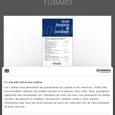
TUBARO
Revue française de sociologie 59-3, juillet-
septembre 2018
Ce site web utilise des cookies
Big data, sociétés et sciences sociales
Les cookies nous permettent de personnaliser le contenu et les annonces, d'offrir des
Gilles Bastin, Paola Tubaro
fonctionnalités relatives aux médias sociaux et d'analyser notre trafic. Nous partageons
également des informations sur l'utilisation de notre site avec nos partenaires de médias
sociaux, de publicité et d'analyse, qui peuvent combiner celles-ci avec d'autres
informations que vous leur avez fournies ou qu'ils ont collectées lors de votre utilisation
de leurs services.