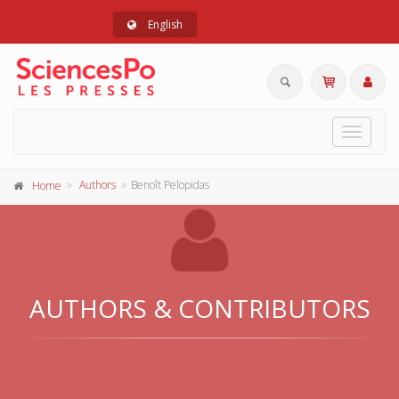
English
Toggle
navigat
Authors
Benoît Pelopidas
Home
AUTHORS & CONTRIBUTORS