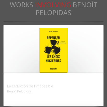
WORKS
INVOLVING
BENOÎT
PELOPIDAS
Repenser les choix nucléaires
La séduction de l'impossible
Benoît Pelopidas