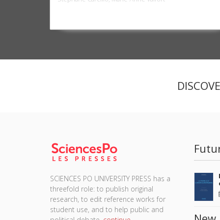
DISCOV
Futu
SCIENCES PO UNIVERSITY PRESS has a
threefold role: to publish original
research, to edit reference works for
student use, and to help public and
New 
political debate.
continue