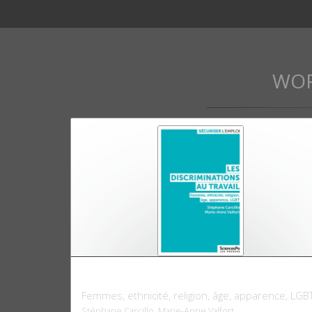
WO
Les discriminations au travail
Femmes, ethnicité, religion, âge, apparence, LGB
Stéphane Carcillo, Marie-Anne Valfort