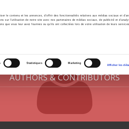
er le contenu et les annonces, d'offrir des fonctionnalités relatives aux médias sociaux et d'ana
 sur l'utilisation de notre site avec nos partenaires de médias sociaux, de publicité et d'analy
ns que vous leur avez fournies ou qu'ils ont collectées lors de votre utilisation de leurs service
e
Environment
History
International
Po
s
Statistiques
Marketing
Afficher les déta
AUTHORS & CONTRIBUTORS