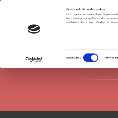
Ce site web utilise des cookies
Les cookies nous permettent de personnalis
Nous partageons également des informations
combiner celles-ci avec d'autres informatio
Hom
Authors
Marie-Anne Valfort
Home
Sélection
Nécessaires
Préférence
du
consentement