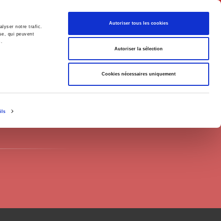
English
Autoriser tous les cookies
lyser notre trafic.
se, qui peuvent
s.
litics
Society
Autoriser la sélection
Cookies nécessaires uniquement
ils