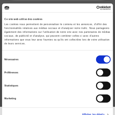
Ce site web utilise des cookies
Les cookies nous permettent de personnaliser le contenu et les annonces, d'offrir des
fonctionnalités relatives aux médias sociaux et d'analyser notre trafic. Nous partageons
également des informations sur l'utilisation de notre site avec nos partenaires de médias
sociaux, de publicité et d'analyse, qui peuvent combiner celles-ci avec d'autres
informations que vous leur avez fournies ou qu'ils ont collectées lors de votre utilisation
de leurs services.
Sélection
Nécessaires
Agora débats/jeunesses 80, 2018-3
du
consentement
L'engagement des jeunes dans des causes radicales
Préférences
Isabelle Lacroix, Laurent Lardeux
Statistiques
Marketing
Afficher les détails