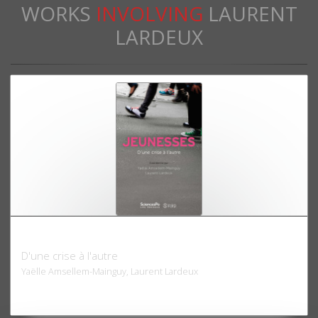
WORKS
INVOLVING
LAURENT
LARDEUX
Jeunesses
D'une crise à l'autre
Yaëlle Amsellem-Mainguy, Laurent Lardeux