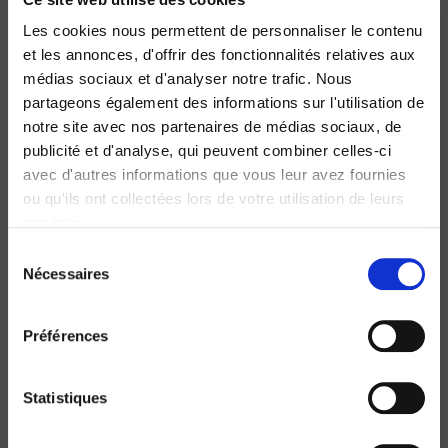
Les cookies nous permettent de personnaliser le contenu
et les annonces, d'offrir des fonctionnalités relatives aux
médias sociaux et d'analyser notre trafic. Nous
partageons également des informations sur l'utilisation de
notre site avec nos partenaires de médias sociaux, de
publicité et d'analyse, qui peuvent combiner celles-ci
avec d'autres informations que vous leur avez fournies
ou qu'ils ont collectées lors de votre utilisation de leurs
services.
Sélection
Nécessaires
du
Raisons politiques 72, novembre 2018
consentement
La représentation-incarnation
Préférences
Samuel Hayat, Corinne Péneau
Statistiques