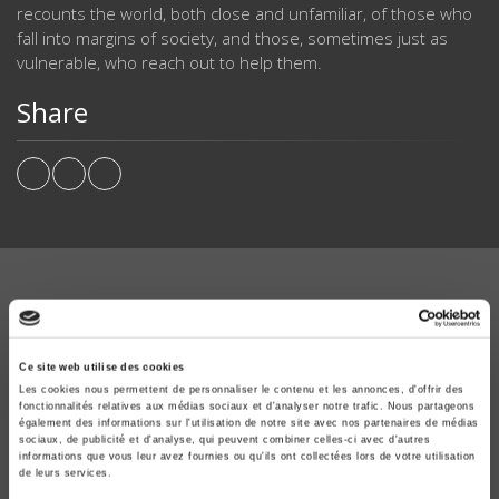
recounts the world, both close and unfamiliar, of those who
fall into margins of society, and those, sometimes just as
vulnerable, who reach out to help them.
Share
WORKS
INVOLVING
VÉRONIQUE LE GOAZIOU
Ce site web utilise des cookies
Les cookies nous permettent de personnaliser le contenu et les annonces, d'offrir des
fonctionnalités relatives aux médias sociaux et d'analyser notre trafic. Nous partageons
également des informations sur l'utilisation de notre site avec nos partenaires de médias
sociaux, de publicité et d'analyse, qui peuvent combiner celles-ci avec d'autres
informations que vous leur avez fournies ou qu'ils ont collectées lors de votre utilisation
de leurs services.