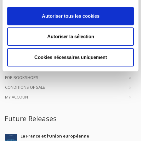
Autoriser tous les cookies
SCIENCES PO UNIVERSITY PRESS has a threefold role: to publish
original research, to edit reference works for student use, and to
Autoriser la sélection
help public and political debate.
continue
Cookies nécessaires uniquement
CONTACTS
FOREIGN RIGHTS
FOR BOOKSHOPS
CONDITIONS OF SALE
MY ACCOUNT
Future Releases
La France et l'Union européenne