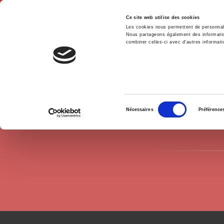
Ce site web utilise des cookies
Les cookies nous permettent de personnalis
Nous partageons également des informations
combiner celles-ci avec d'autres informatio
Hom
Authors
Patricia Crifo
Home
Sélection
Nécessaires
Préférence
du
consentement