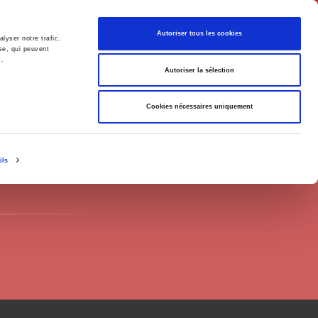
English
Autoriser tous les cookies
lyser notre trafic.
se, qui peuvent
s.
litics
Society
Autoriser la sélection
Cookies nécessaires uniquement
ils