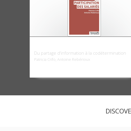
La Participation des salariés
Du partage d'information à la codétermination
Patricia Crifo, Antoine Rebérioux
DISCOV