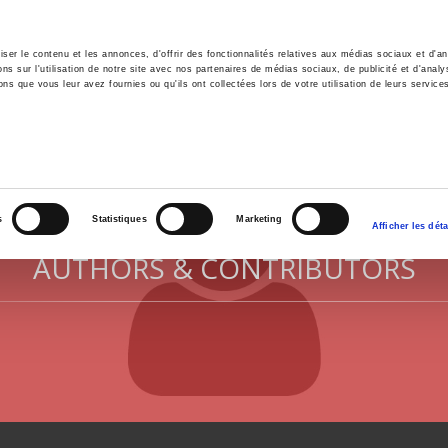
er le contenu et les annonces, d'offrir des fonctionnalités relatives aux médias sociaux et d'ana
 sur l'utilisation de notre site avec nos partenaires de médias sociaux, de publicité et d'analy
ns que vous leur avez fournies ou qu'ils ont collectées lors de votre utilisation de leurs service
e
Environment
History
International
Po
s
Statistiques
Marketing
Afficher les déta
AUTHORS & CONTRIBUTORS