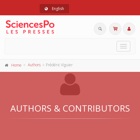
English
Toggle
navigat
Authors
Frédéric Viguier
Home
AUTHORS & CONTRIBUTORS