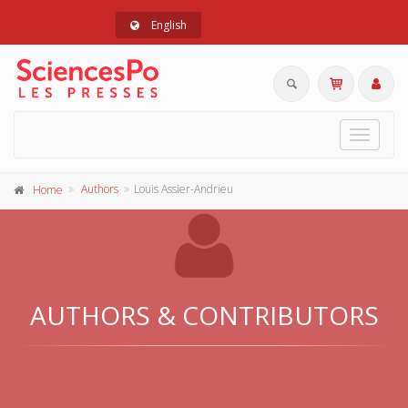
English
Toggle
navigat
Authors
Louis Assier-Andrieu
Home
AUTHORS & CONTRIBUTORS