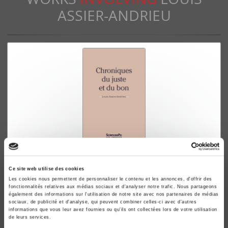
ASSIER-ANDRIEU
Chroniques du juste et du bon
Louis Assier-Andrieu
Ce site web utilise des cookies
Les cookies nous permettent de personnaliser le contenu et les annonces, d'offrir des
fonctionnalités relatives aux médias sociaux et d'analyser notre trafic. Nous partageons
également des informations sur l'utilisation de notre site avec nos partenaires de médias
sociaux, de publicité et d'analyse, qui peuvent combiner celles-ci avec d'autres
informations que vous leur avez fournies ou qu'ils ont collectées lors de votre utilisation
de leurs services.