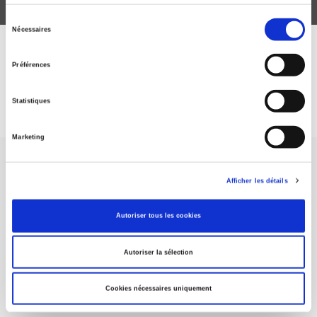
Sélection
Nécessaires
du
consentement
DISCOVER OUR JOURNALS
Préférences
Subscribe today
Statistiques
Marketing
Afficher les détails
Autoriser tous les cookies
SCIENCES PO UNIVERSITY PRESS has a threefold role: to publish
original research, to edit reference works for student use, and to
help public and political debate.
continue
Autoriser la sélection
Cookies nécessaires uniquement
CONTACTS