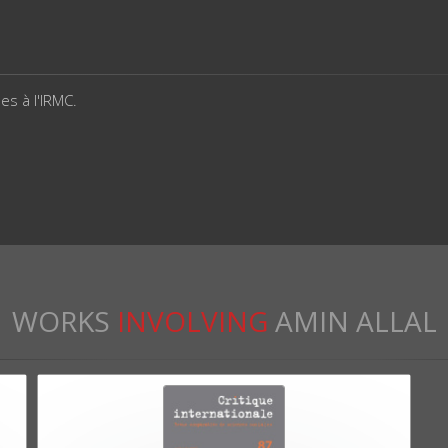
s à l'IRMC.
WORKS
INVOLVING
AMIN ALLAL