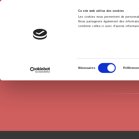
Ce site web utilise des cookies
Les cookies nous permettent de personnalis
Nous partageons également des informations
combiner celles-ci avec d'autres informatio
Hom
Authors
Amin Allal
Home
Sélection
Nécessaires
Préférence
du
consentement