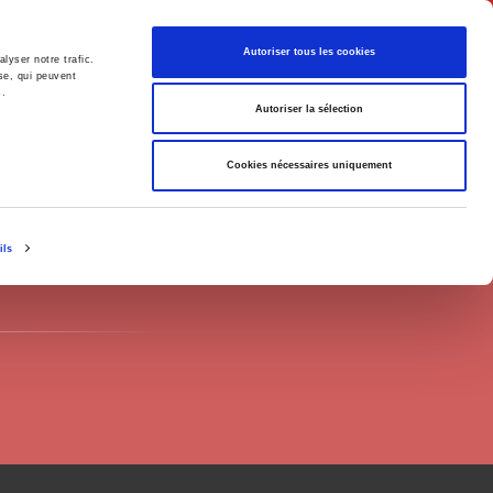
English
Autoriser tous les cookies
lyser notre trafic.
se, qui peuvent
s.
litics
Society
Autoriser la sélection
Cookies nécessaires uniquement
ils