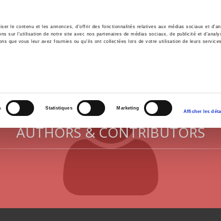
er le contenu et les annonces, d'offrir des fonctionnalités relatives aux médias sociaux et d'ana
 sur l'utilisation de notre site avec nos partenaires de médias sociaux, de publicité et d'analy
ns que vous leur avez fournies ou qu'ils ont collectées lors de votre utilisation de leurs service
e
Environment
History
International
Po
s
Statistiques
Marketing
Afficher les déta
AUTHORS & CONTRIBUTORS