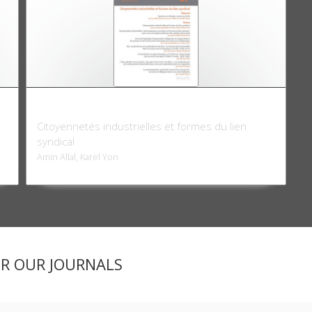
Critique internationale 87, avril-juin 2020
Citoyennetés industrielles et formes du lien
syndical
Amin Allal, Karel Yon
ER OUR JOURNALS