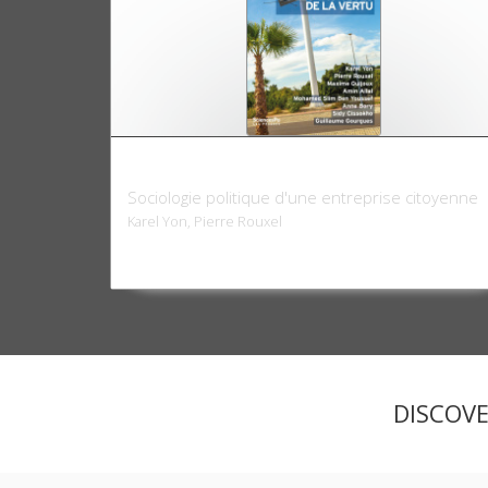
Decathlon ou les tactiques de la vertu
Sociologie politique d'une entreprise citoyenne
Karel Yon, Pierre Rouxel
DISCOV