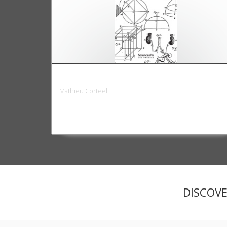
Le hasard et le pathologique
Mathieu Corteel
DISCOV