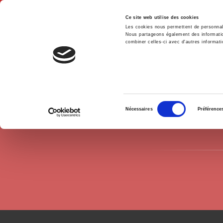
Ce site web utilise des cookies
Les cookies nous permettent de personnalis
Nous partageons également des informations
combiner celles-ci avec d'autres informatio
Hom
Authors
Mathieu Corteel
Home
Sélection
Nécessaires
Préférence
du
consentement