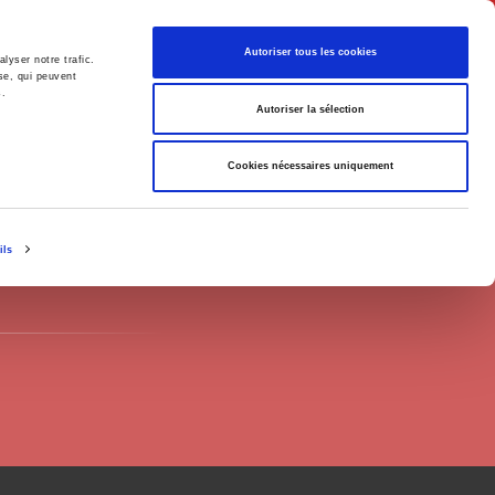
English
Autoriser tous les cookies
lyser notre trafic.
se, qui peuvent
s.
litics
Society
Autoriser la sélection
Cookies nécessaires uniquement
ils