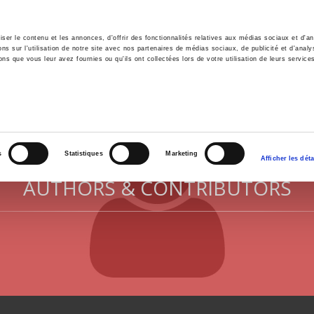
er le contenu et les annonces, d'offrir des fonctionnalités relatives aux médias sociaux et d'ana
 sur l'utilisation de notre site avec nos partenaires de médias sociaux, de publicité et d'analy
ns que vous leur avez fournies ou qu'ils ont collectées lors de votre utilisation de leurs service
e
Environment
History
International
Po
s
Statistiques
Marketing
Afficher les déta
AUTHORS & CONTRIBUTORS