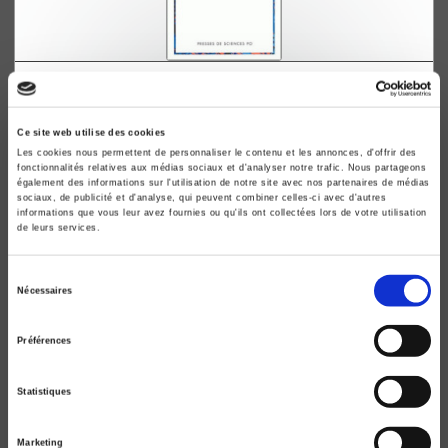
L'Autre
Etudes réunies pour Alfred Grosser
Ce site web utilise des cookies
Bertrand Badie, Marc Sadoun
Les cookies nous permettent de personnaliser le contenu et les annonces, d'offrir des
fonctionnalités relatives aux médias sociaux et d'analyser notre trafic. Nous partageons
également des informations sur l'utilisation de notre site avec nos partenaires de médias
sociaux, de publicité et d'analyse, qui peuvent combiner celles-ci avec d'autres
informations que vous leur avez fournies ou qu'ils ont collectées lors de votre utilisation
de leurs services.
Sélection
Nécessaires
du
consentement
Préférences
Statistiques
Marketing