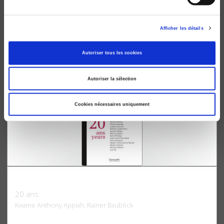
Les socialistes sous l'Occupation
Résistance et collaboration
Marc Sadoun
Afficher les détails
Maurice Duverger
Autoriser tous les cookies
Autoriser la sélection
Cookies nécessaires uniquement
Raisons politiques 84, novembre 2021
20 ans
Kwame Anthony Appiah, Rainer Bauböck