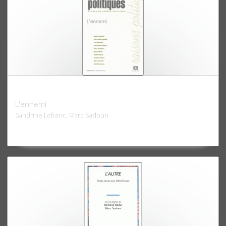
Raisons politiques 05, 2002
L'ennemi
Sandrine Lefranc, Marc Sadoun