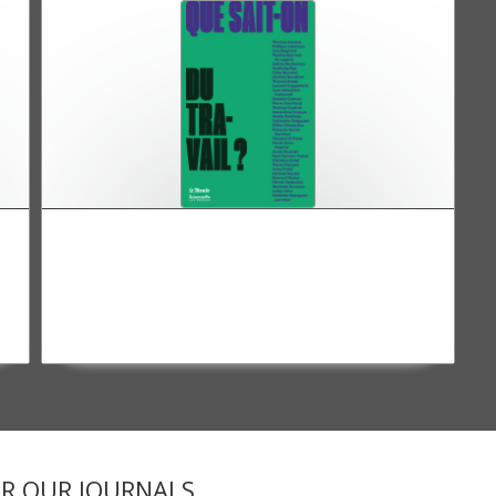
Que sait-on du travail ?
ER OUR JOURNALS