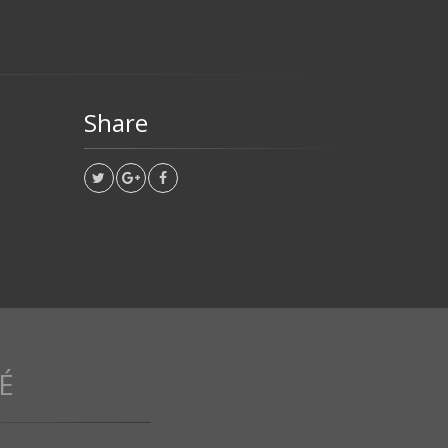
Share
É