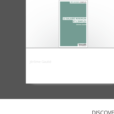
Le salaire minimum et l'emploi
Jérôme Gautié
DISCOV