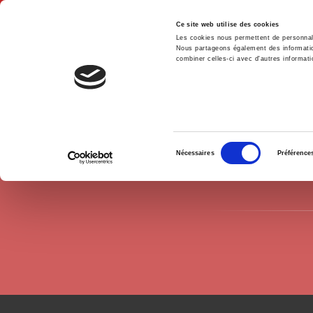
Ce site web utilise des cookies
Les cookies nous permettent de personnalis
Nous partageons également des informations
combiner celles-ci avec d'autres informatio
Hom
Authors
Jérôme Gautié
Home
Sélection
Nécessaires
Préférence
du
consentement