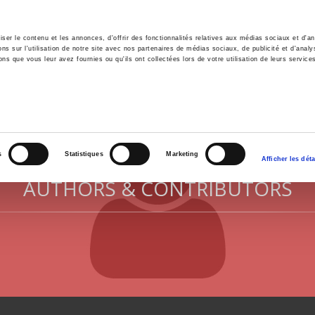
er le contenu et les annonces, d'offrir des fonctionnalités relatives aux médias sociaux et d'ana
 sur l'utilisation de notre site avec nos partenaires de médias sociaux, de publicité et d'analy
ns que vous leur avez fournies ou qu'ils ont collectées lors de votre utilisation de leurs service
e
Environment
History
International
Po
s
Statistiques
Marketing
Afficher les déta
AUTHORS & CONTRIBUTORS