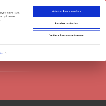
English
Autoriser tous les cookies
lyser notre trafic.
se, qui peuvent
s.
litics
Society
Autoriser la sélection
Cookies nécessaires uniquement
ils