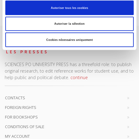
Subscribe today
Autoriser tous les cookies
Autoriser la sélection
Cookies nécessaires uniquement
SCIENCES PO UNIVERSITY PRESS has a threefold role: to publish
original research, to edit reference works for student use, and to
help public and political debate.
continue
CONTACTS
FOREIGN RIGHTS
FOR BOOKSHOPS
CONDITIONS OF SALE
MY ACCOUNT