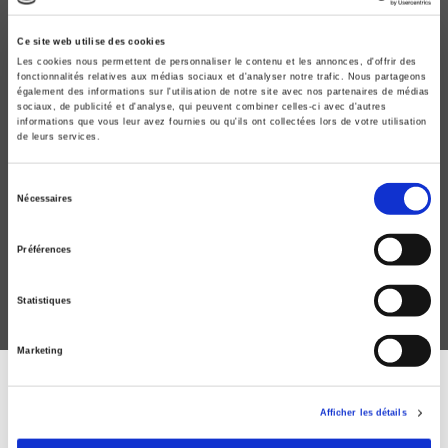
Ce site web utilise des cookies
Les cookies nous permettent de personnaliser le contenu et les annonces, d'offrir des
fonctionnalités relatives aux médias sociaux et d'analyser notre trafic. Nous partageons
également des informations sur l'utilisation de notre site avec nos partenaires de médias
sociaux, de publicité et d'analyse, qui peuvent combiner celles-ci avec d'autres
informations que vous leur avez fournies ou qu'ils ont collectées lors de votre utilisation
de leurs services.
La vie politique
Sélection
Nécessaires
Pour Pascal Perrineau
du
Piero Ignazi, Dominique Reynié
consentement
Préférences
Statistiques
Marketing
DISCOVER OUR JOURNALS
Afficher les détails