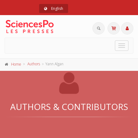
English
Toggle
navigat
Authors
Yann Algan
Home
AUTHORS & CONTRIBUTORS