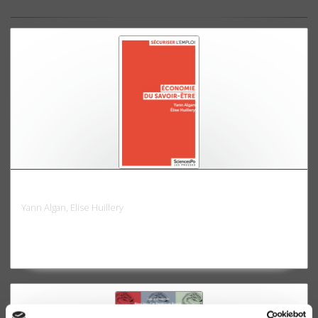
Economie du savoir-être
Yann Algan, Elise Huillery