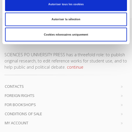
Subscribe today
Autoriser tous les cookies
Autoriser la sélection
Cookies nécessaires uniquement
SCIENCES PO UNIVERSITY PRESS has a threefold role: to publish
original research, to edit reference works for student use, and to
help public and political debate.
continue
CONTACTS
FOREIGN RIGHTS
FOR BOOKSHOPS
CONDITIONS OF SALE
MY ACCOUNT