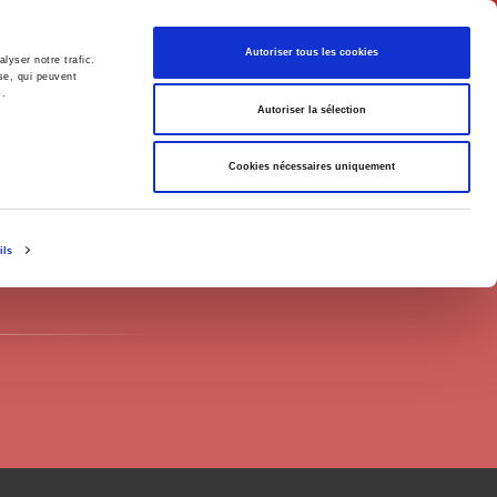
English
Autoriser tous les cookies
lyser notre trafic.
se, qui peuvent
s.
litics
Society
Autoriser la sélection
Cookies nécessaires uniquement
ils