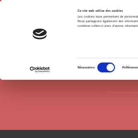
Ce site web utilise des cookies
Les cookies nous permettent de personnalis
Nous partageons également des informations
combiner celles-ci avec d'autres informatio
Hom
Authors
Laurence Badel
Home
Sélection
Nécessaires
Préférence
du
consentement