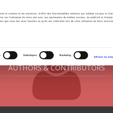
er le contenu et les annonces, d'offrir des fonctionnalités relatives aux médias sociaux et d'ana
 sur l'utilisation de notre site avec nos partenaires de médias sociaux, de publicité et d'analy
ns que vous leur avez fournies ou qu'ils ont collectées lors de votre utilisation de leurs service
e
Environment
History
International
Po
s
Statistiques
Marketing
Afficher les déta
AUTHORS & CONTRIBUTORS