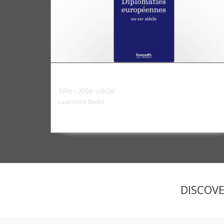
Diplomaties européennes
XIXe - XXIe siècle
Laurence Badel
DISCOV