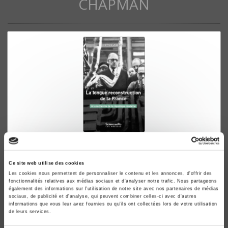
CHAPMAN
La longue reconstruction de la France
A la recherche de la République moderne
Ce site web utilise des cookies
Herrick Chapman
Les cookies nous permettent de personnaliser le contenu et les annonces, d'offrir des
fonctionnalités relatives aux médias sociaux et d'analyser notre trafic. Nous partageons
également des informations sur l'utilisation de notre site avec nos partenaires de médias
sociaux, de publicité et d'analyse, qui peuvent combiner celles-ci avec d'autres
informations que vous leur avez fournies ou qu'ils ont collectées lors de votre utilisation
de leurs services.