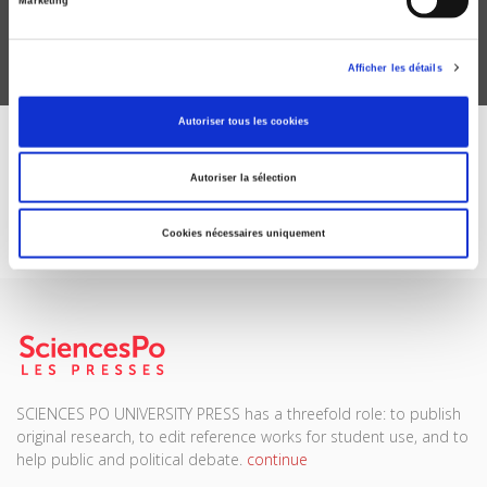
Marketing
Afficher les détails
Autoriser tous les cookies
DISCOVER OUR JOURNALS
Autoriser la sélection
Subscribe today
Cookies nécessaires uniquement
SCIENCES PO UNIVERSITY PRESS has a threefold role: to publish
original research, to edit reference works for student use, and to
help public and political debate.
continue