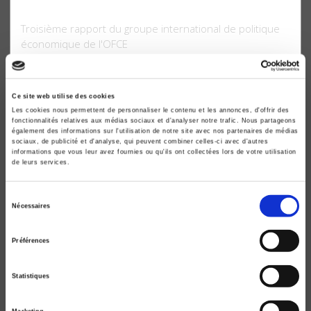
Pour l'emploi et la cohésion sociale
Troisième rapport du groupe international de politique
économique de l'OFCE
Groupe international de politique économique de l'OFCE
Ce site web utilise des cookies
Les cookies nous permettent de personnaliser le contenu et les annonces, d'offrir des
fonctionnalités relatives aux médias sociaux et d'analyser notre trafic. Nous partageons
également des informations sur l'utilisation de notre site avec nos partenaires de médias
sociaux, de publicité et d'analyse, qui peuvent combiner celles-ci avec d'autres
informations que vous leur avez fournies ou qu'ils ont collectées lors de votre utilisation
de leurs services.
Sélection
Nécessaires
du
consentement
Préférences
Taux d'interêt et chômage
Deuxième rapport du groupe international de politique
Statistiques
économique de l'OFCE
Groupe international de politique économique de l'OFCE