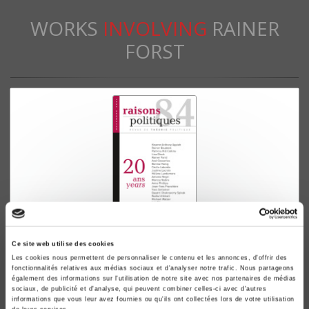
WORKS
INVOLVING
RAINER
FORST
Raisons politiques 84, novembre 2021
Ce site web utilise des cookies
Les cookies nous permettent de personnaliser le contenu et les annonces, d'offrir des
20 ans
fonctionnalités relatives aux médias sociaux et d'analyser notre trafic. Nous partageons
Kwame Anthony Appiah, Rainer Bauböck
également des informations sur l'utilisation de notre site avec nos partenaires de médias
sociaux, de publicité et d'analyse, qui peuvent combiner celles-ci avec d'autres
informations que vous leur avez fournies ou qu'ils ont collectées lors de votre utilisation