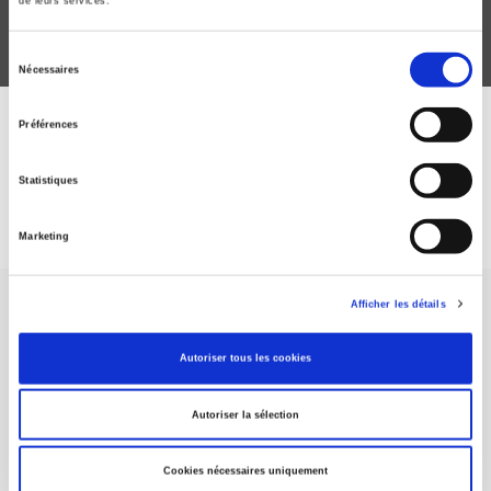
de leurs services.
Sélection
Nécessaires
du
consentement
Préférences
DISCOVER OUR JOURNALS
Statistiques
Subscribe today
Marketing
Afficher les détails
Autoriser tous les cookies
SCIENCES PO UNIVERSITY PRESS has a threefold role: to publish
Autoriser la sélection
original research, to edit reference works for student use, and to
help public and political debate.
continue
Cookies nécessaires uniquement