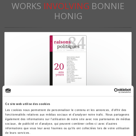
WORKS
INVOLVING
BONNIE
HONIG
Raisons politiques 84, novembre 2021
Ce site web utilise des cookies
20 ans
Les cookies nous permettent de personnaliser le contenu et les annonces, d'offrir des
fonctionnalités relatives aux médias sociaux et d'analyser notre trafic. Nous partageons
Kwame Anthony Appiah, Rainer Bauböck
également des informations sur l'utilisation de notre site avec nos partenaires de médias
sociaux, de publicité et d'analyse, qui peuvent combiner celles-ci avec d'autres
informations que vous leur avez fournies ou qu'ils ont collectées lors de votre utilisation
de leurs services.