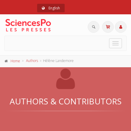
English
Toggle
navigat
Authors
Hélène Landemore
Home
AUTHORS & CONTRIBUTORS