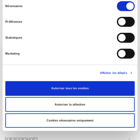
Sélection
Nécessaires
du
DISCOVER OUR JOURNALS
consentement
Préférences
Subscribe today
Statistiques
Marketing
Afficher les détails
SCIENCES PO UNIVERSITY PRESS has a threefold role: to publish
Autoriser tous les cookies
original research, to edit reference works for student use, and to
help public and political debate.
continue
Autoriser la sélection
CONTACTS
Cookies nécessaires uniquement
FOREIGN RIGHTS
FOR BOOKSHOPS