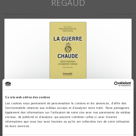
REGAUD
La guerre chaude
Enjeux stratégiques du changement climatique
Ce site web utilise des cookies
Nicolas Regaud, Bastien Alex
Les cookies nous permettent de personnaliser le contenu et les annonces, d'offrir des
fonctionnalités relatives aux médias sociaux et d'analyser notre trafic. Nous partageons
également des informations sur l'utilisation de notre site avec nos partenaires de médias
sociaux, de publicité et d'analyse, qui peuvent combiner celles-ci avec d'autres
informations que vous leur avez fournies ou qu'ils ont collectées lors de votre utilisation
de leurs services.