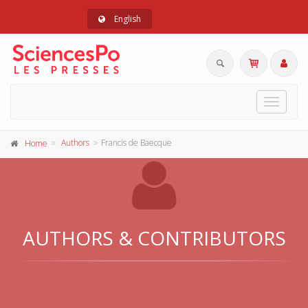
English
Toggle
navigat
Authors
Francis de Baecque
Home
AUTHORS & CONTRIBUTORS