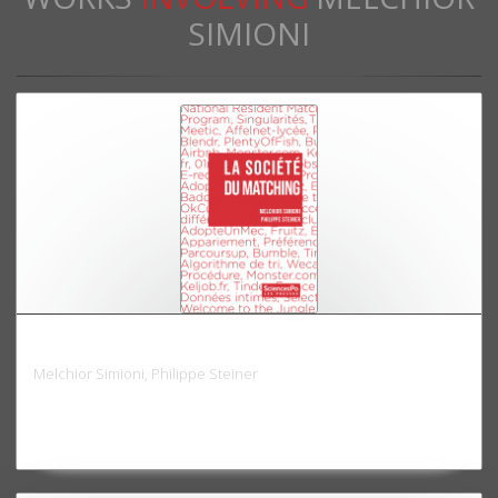
SIMIONI
La société du matching
Melchior Simioni, Philippe Steiner