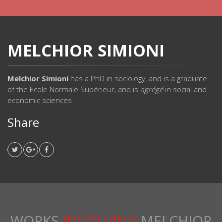
MELCHIOR SIMIONI
Melchior Simioni
has a PhD in sociology, and is a graduate
of the Ecole Normale Supérieur, and is
agrégé
in social and
economic sciences
Share
WORKS
INVOLVING
MELCHIOR