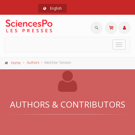
English
Toggle
navigat
Authors
Melchior Simioni
Home
AUTHORS & CONTRIBUTORS