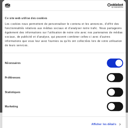
Ce site web utilise des cookies
Les cookies nous permettent de personnaliser le contenu et les annonces, d'offrir des
fonctionnalités relatives aux médias sociaux et d'analyser notre trafic. Nous partageons
également des informations sur l'utilisation de notre site avec nos partenaires de médias
sociaux, de publicité et d'analyse, qui peuvent combiner celles-ci avec d'autres
informations que vous leur avez fournies ou qu'ils ont collectées lors de votre utilisation
de leurs services.
Sélection
Comment ça matche ?
Nécessaires
du
Une sociologie de l'appariement
consentement
Melchior Simioni, Philippe Steiner
Préférences
Statistiques
Marketing
Afficher les détails
DISCOVER OUR JOURNALS