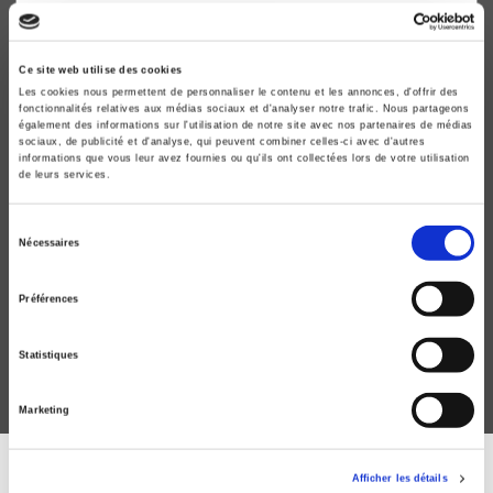
Ce site web utilise des cookies
Les cookies nous permettent de personnaliser le contenu et les annonces, d'offrir des
fonctionnalités relatives aux médias sociaux et d'analyser notre trafic. Nous partageons
également des informations sur l'utilisation de notre site avec nos partenaires de médias
sociaux, de publicité et d'analyse, qui peuvent combiner celles-ci avec d'autres
informations que vous leur avez fournies ou qu'ils ont collectées lors de votre utilisation
de leurs services.
Sélection
Sciences Po, le roman vrai
Nécessaires
du
Version collector
consentement
Marie Scot
Préférences
Statistiques
Marketing
Afficher les détails
DISCOVER OUR JOURNALS