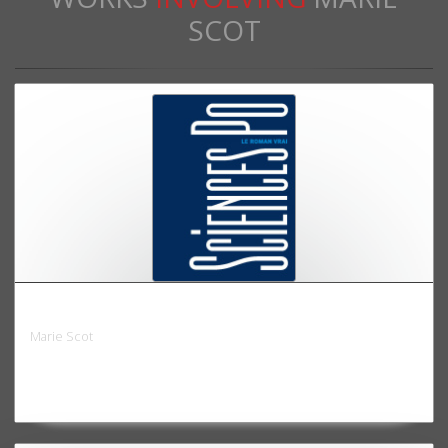
SCOT
Sciences Po, le roman vrai
Marie Scot